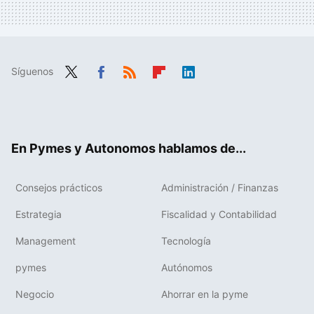
Síguenos
Twit
Fac
RSS
Flip
Link
ter
ebo
boa
edIn
ok
rd
En Pymes y Autonomos hablamos de...
Consejos prácticos
Administración / Finanzas
Estrategia
Fiscalidad y Contabilidad
Management
Tecnología
pymes
Autónomos
Negocio
Ahorrar en la pyme