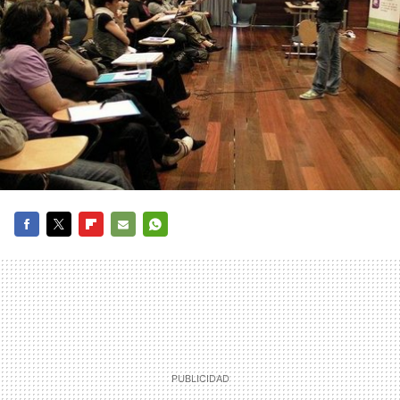
FACEBOOK
TWITTER
FLIPBOARD
E-
WHATSAPP
MAIL