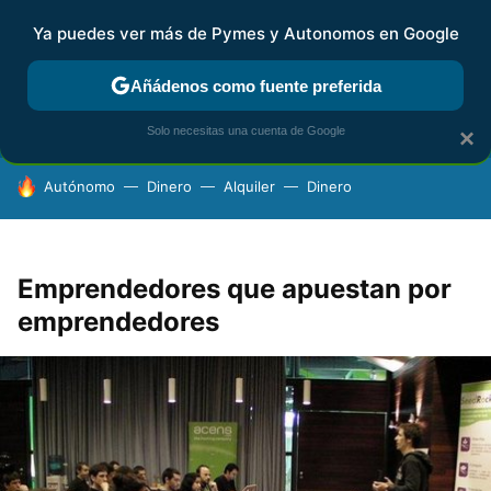
Ya puedes ver más de Pymes y Autonomos en Google
FISCALIDAD Y CONTABILIDAD
KIT DIGITAL
RENTA
AG
Añádenos como fuente preferida
Solo necesitas una cuenta de Google
×
HOY SE HABLA DE
Autónomo
Dinero
Alquiler
Dinero
Emprendedores que apuestan por
emprendedores