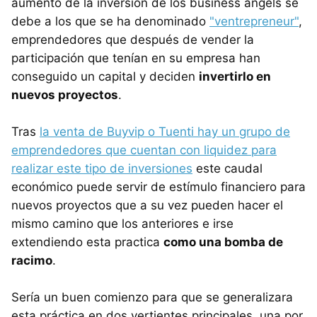
aumento de la inversión de los business angels se
debe a los que se ha denominado
"ventrepreneur"
,
emprendedores que después de vender la
participación que tenían en su empresa han
conseguido un capital y deciden
invertirlo en
nuevos proyectos
.
Tras
la venta de Buyvip o Tuenti hay un grupo de
emprendedores que cuentan con liquidez para
realizar este tipo de inversiones
este caudal
económico puede servir de estímulo financiero para
nuevos proyectos que a su vez pueden hacer el
mismo camino que los anteriores e irse
extendiendo esta practica
como una bomba de
racimo
.
Sería un buen comienzo para que se generalizara
esta práctica en dos vertientes principales, una por