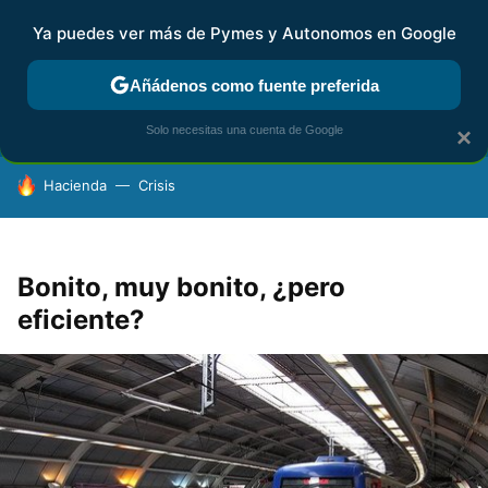
Ya puedes ver más de Pymes y Autonomos en Google
FISCALIDAD Y CONTABILIDAD
KIT DIGITAL
RENTA
AG
Añádenos como fuente preferida
Solo necesitas una cuenta de Google
×
HOY SE HABLA DE
Hacienda
Crisis
Bonito, muy bonito, ¿pero
eficiente?