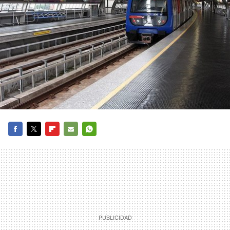
FACEBOOK
TWITTER
FLIPBOARD
E-
WHATSAPP
MAIL