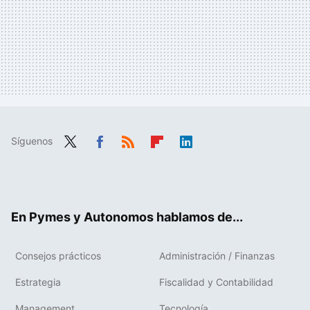
Síguenos
Twit
Fac
RSS
Flip
Link
ter
ebo
boa
edIn
ok
rd
En Pymes y Autonomos hablamos de...
Consejos prácticos
Administración / Finanzas
Estrategia
Fiscalidad y Contabilidad
Management
Tecnología