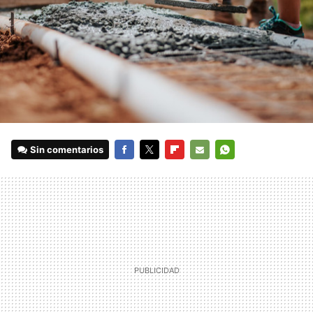
Sin comentarios
FACEBOOK
TWITTER
FLIPBOARD
E-
WHATSAPP
MAIL