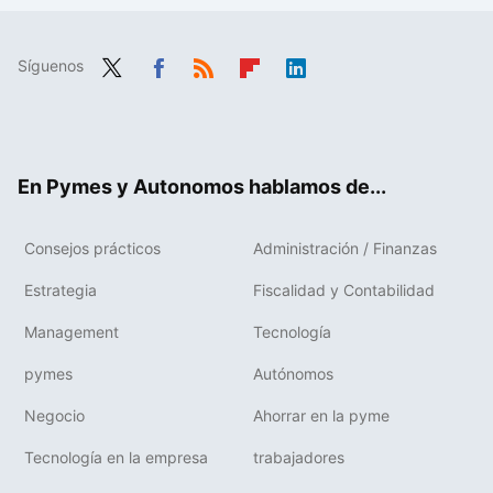
Síguenos
Twit
Fac
RSS
Flip
Link
ter
ebo
boa
edIn
ok
rd
En Pymes y Autonomos hablamos de...
Consejos prácticos
Administración / Finanzas
Estrategia
Fiscalidad y Contabilidad
Management
Tecnología
pymes
Autónomos
Negocio
Ahorrar en la pyme
Tecnología en la empresa
trabajadores