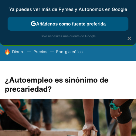
Ya puedes ver más de Pymes y Autonomos en Google
FISCALIDAD Y CONTABILIDAD
KIT DIGITAL
RENTA
AG
Añádenos como fuente preferida
Solo necesitas una cuenta de Google
×
HOY SE HABLA DE
Dinero
Precios
Energía eólica
¿Autoempleo es sinónimo de
precariedad?