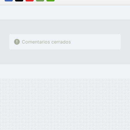
FACEBOOK
TWITTER
FLIPBOARD
E-
WHATSAPP
MAIL
Comentarios cerrados