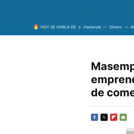
HOY SE HABLA DE
Hacienda
Dinero
A
Masempr
emprend
de come
FACEBOOK
TWITTER
FLIPBOARD
E-
MAIL