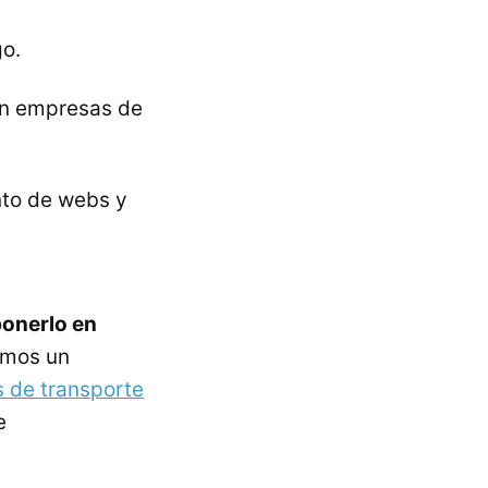
go.
con empresas de
nto de webs y
ponerlo en
emos un
 de transporte
e