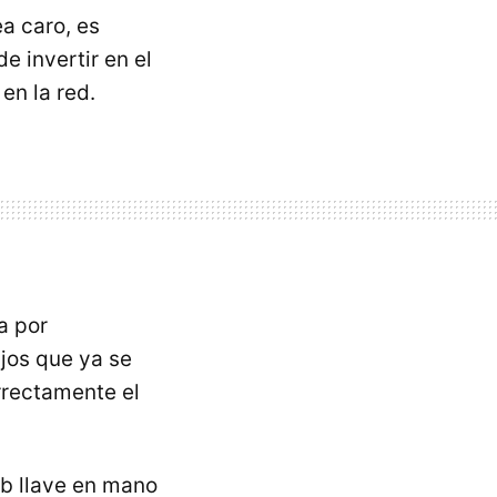
a caro, es
e invertir en el
en la red.
a por
jos que ya se
rrectamente el
eb llave en mano