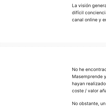
La visión gener
difícil concienc
canal online y e
No he encontra
Masemprende y c
hayan realizado
coste / valor añ
No obstante, un