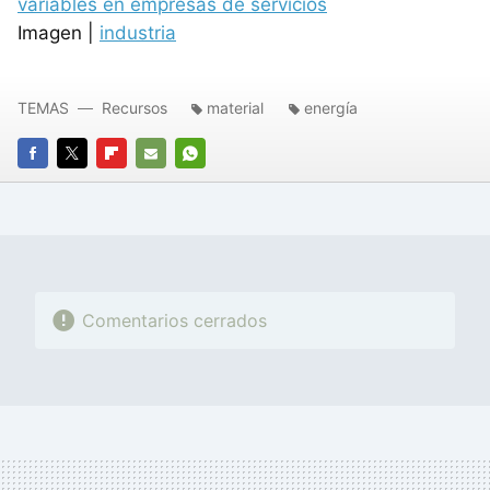
variables en empresas de servicios
Imagen |
industria
TEMAS
Recursos
material
energía
FACEBOOK
TWITTER
FLIPBOARD
E-
WHATSAPP
MAIL
Comentarios cerrados