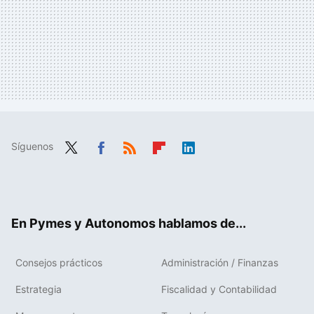
Síguenos
Twit
Fac
RSS
Flip
Link
ter
ebo
boa
edIn
ok
rd
En Pymes y Autonomos hablamos de...
Consejos prácticos
Administración / Finanzas
Estrategia
Fiscalidad y Contabilidad