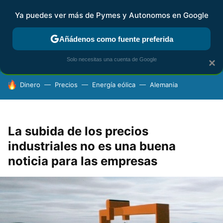
Ya puedes ver más de Pymes y Autonomos en Google
FISCALIDAD Y CONTABILIDAD
KIT DIGITAL
RENTA
AG
Añádenos como fuente preferida
Solo necesitas una cuenta de Google
×
HOY SE HABLA DE
Dinero
Precios
Energía eólica
Alemania
La subida de los precios
industriales no es una buena
noticia para las empresas