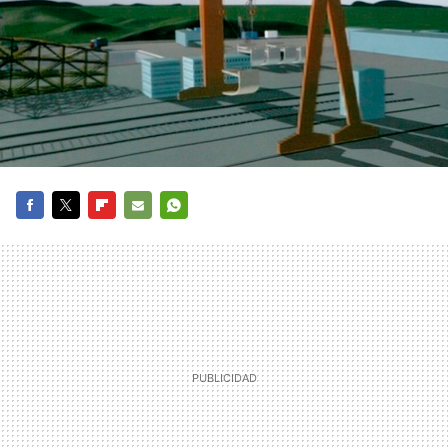
FACEBOOK
TWITTER
FLIPBOARD
E-
WHATSAPP
MAIL