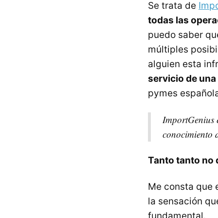
Se trata de
Imp
todas las oper
puedo saber qué
múltiples posib
alguien esta in
servicio de una 
pymes española
ImportGenius e
conocimiento d
Tanto tanto no d
Me consta que 
la sensación que
fundamental.