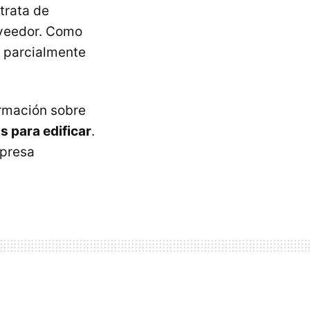
trata de
oveedor. Como
 parcialmente
rmación sobre
s para edificar
.
mpresa