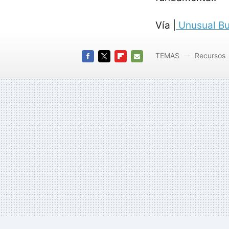
Vía |
Unusual Bu
TEMAS
Recursos
FACEBOOK
TWITTER
FLIPBOARD
E-
MAIL