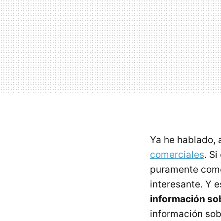
Ya he hablado, a
comerciales
. S
puramente come
interesante. Y 
información sob
información sob