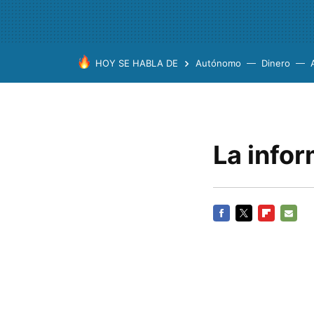
HOY SE HABLA DE
Autónomo
Dinero
La info
FACEBOOK
TWITTER
FLIPBOARD
E-
MAIL