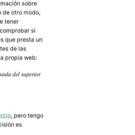
ormación sobre
 de otro modo,
e tener
 comprobar si
es que presta un
tes de las
la propia web:
vada del superior
rcio
, pero tengo
cisión es