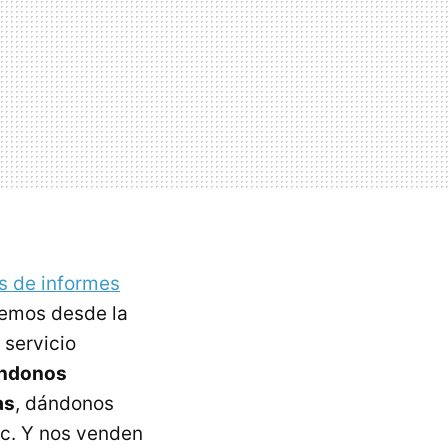
s de informes
acemos desde la
servicio
ándonos
as
, dándonos
tc. Y nos venden