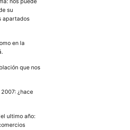
sma: nos puede
 de su
os apartados
como en la
á.
oblación que nos
l 2007: ¿hace
el ultimo año:
 comercios