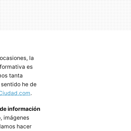
 ocasiones, la
nformativa es
mos tanta
 sentido he de
Ciudad.com
.
de información
po, imágenes
odamos hacer