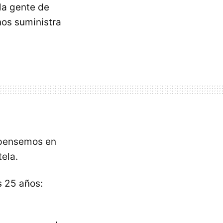
la gente de
nos suministra
: pensemos en
ela.
s 25 años: