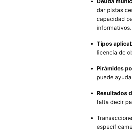
Deuda munic
dar pistas ce
capacidad par
informativos.
Tipos aplica
licencia de o
Pirámides po
puede ayudar
Resultados d
falta decir p
Transacciones
específicame