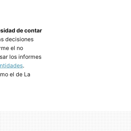
esidad de contar
as decisiones
yme el no
sar los informes
entidades
.
omo el de La