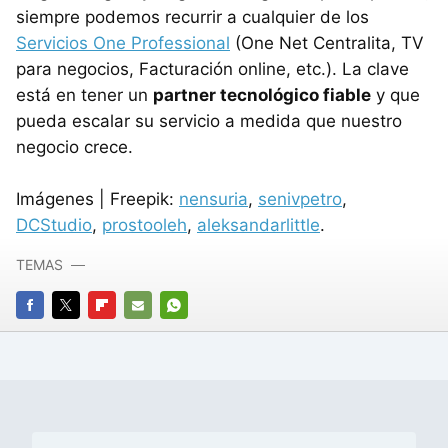
siempre podemos recurrir a cualquier de los
Servicios One Professional
(One Net Centralita, TV
para negocios, Facturación online, etc.). La clave
está en tener un
partner tecnológico fiable
y que
pueda escalar su servicio a medida que nuestro
negocio crece.
Imágenes | Freepik:
nensuria
,
senivpetro
,
DCStudio
,
prostooleh
,
aleksandarlittle
.
TEMAS
FACEBOOK
TWITTER
FLIPBOARD
E-
WHATSAPP
MAIL