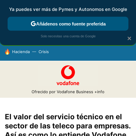
Ya puedes ver más de Pymes y Autonomos en Google
FISCALIDAD Y CONTABILIDAD
KIT DIGITAL
RENTA
AG
Añádenos como fuente preferida
Solo necesitas una cuenta de Google
×
HOY SE HABLA DE
Hacienda
Crisis
Ofrecido por Vodafone Business
+info
El valor del servicio técnico en el
sector de las teleco para empresas.
Así es como lo entiende Vodafone