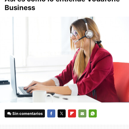
Business
Sin comentarios
FACEBOOK
TWITTER
FLIPBOARD
E-
WHATSAPP