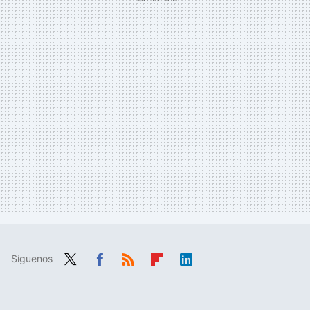
Síguenos
Twit
Fac
RSS
Flip
Link
ter
ebo
boa
edIn