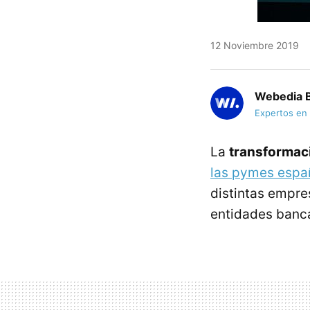
12 Noviembre 2019
Webedia B
Expertos en
La
transformaci
las pymes espa
distintas empre
entidades banca