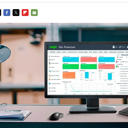
FACEBOOK
TWITTER
FLIPBOARD
E-
MAIL