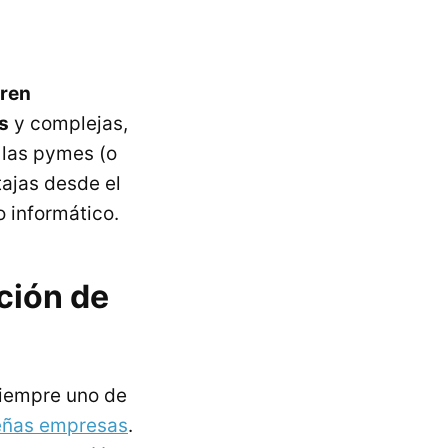
eren
s
y complejas,
 las pymes (o
tajas desde el
o informático.
ción de
siempre uno de
eñas empresas
.