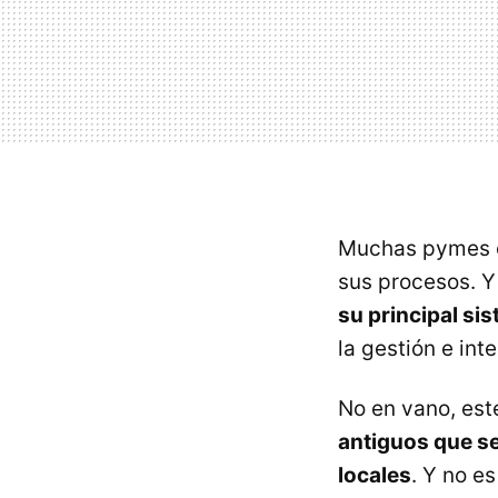
Muchas pymes cu
sus procesos. Y
su principal si
la gestión e int
No en vano, es
antiguos que s
locales
. Y no e