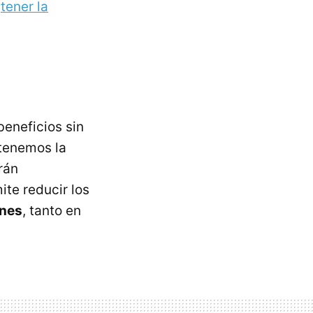
a
tener la
beneficios sin
 tenemos la
rán
ite reducir los
ones
, tanto en