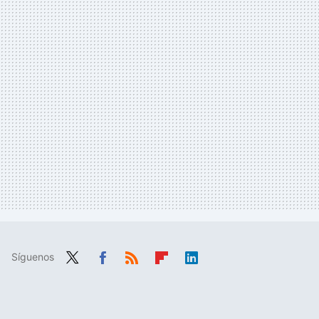
Síguenos
Twit
Fac
RSS
Flip
Link
ter
ebo
boa
edIn