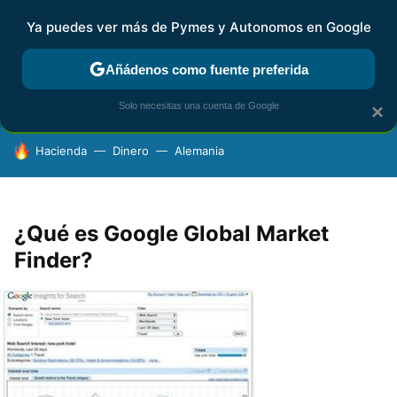
Ya puedes ver más de Pymes y Autonomos en Google
FISCALIDAD Y CONTABILIDAD
KIT DIGITAL
RENTA
AG
Añádenos como fuente preferida
Solo necesitas una cuenta de Google
×
HOY SE HABLA DE
Hacienda
Dinero
Alemania
¿Qué es Google Global Market
Finder?