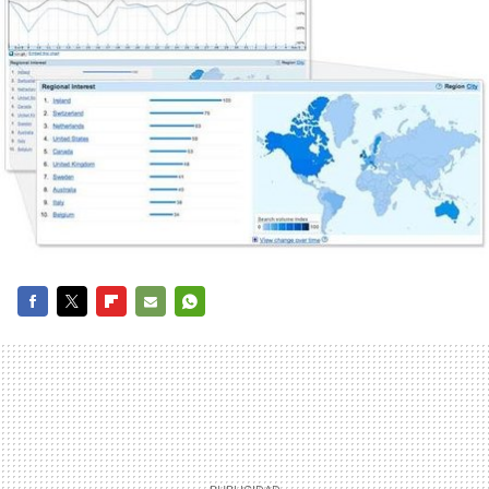
FACEBOOK
TWITTER
FLIPBOARD
E-
WHATSAPP
MAIL