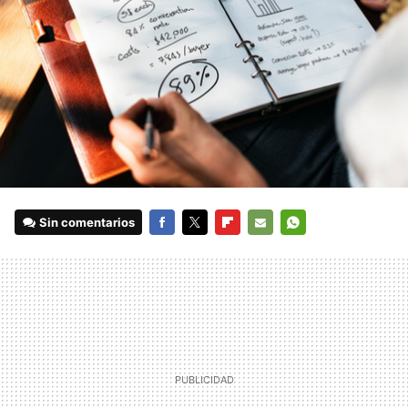
Sin comentarios
FACEBOOK
TWITTER
FLIPBOARD
E-
WHATSAPP
MAIL