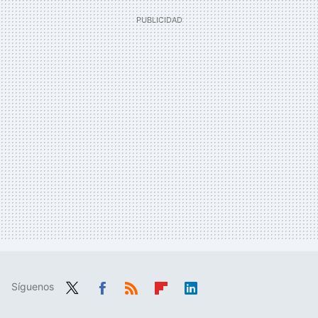
Síguenos
Twit
Fac
RSS
Flip
Link