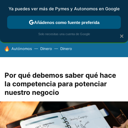
Ya puedes ver más de Pymes y Autonomos en Google
FISCALIDAD Y CONTABILIDAD
KIT DIGITAL
RENTA
AG
Añádenos como fuente preferida
Solo necesitas una cuenta de Google
×
HOY SE HABLA DE
Autónomos
Dinero
Dinero
Por qué debemos saber qué hace
la competencia para potenciar
nuestro negocio