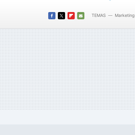
TEMAS
Marketing
FACEBOOK
TWITTER
FLIPBOARD
E-
MAIL