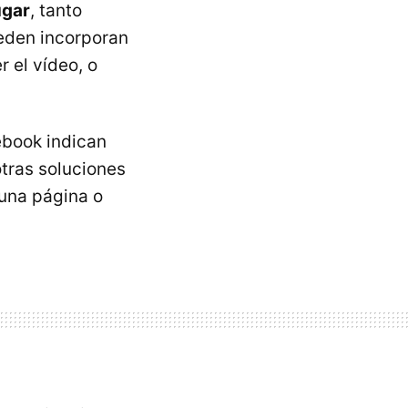
ugar
, tanto
ueden incorporan
 el vídeo, o
ebook indican
tras soluciones
 una página o