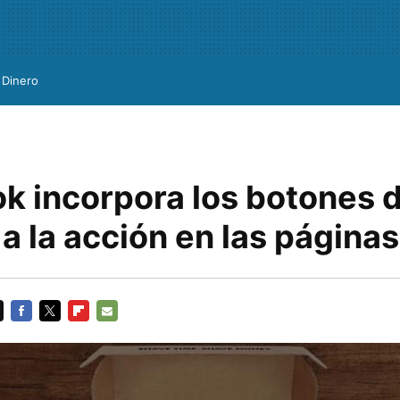
Dinero
k incorpora los botones 
a la acción en las páginas
FACEBOOK
TWITTER
FLIPBOARD
E-
MAIL