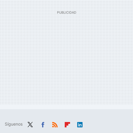
Síguenos
Twit
Fac
RSS
Flip
Link