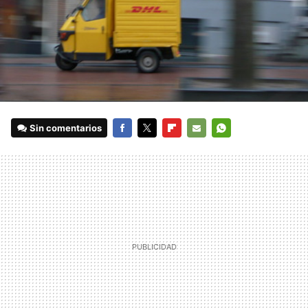
Sin comentarios
FACEBOOK
TWITTER
FLIPBOARD
E-
WHATSAPP
MAIL