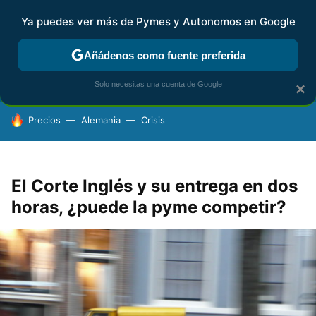
Ya puedes ver más de Pymes y Autonomos en Google
FISCALIDAD Y CONTABILIDAD
KIT DIGITAL
RENTA
AG
Añádenos como fuente preferida
Solo necesitas una cuenta de Google
×
HOY SE HABLA DE
Precios
Alemania
Crisis
El Corte Inglés y su entrega en dos
horas, ¿puede la pyme competir?