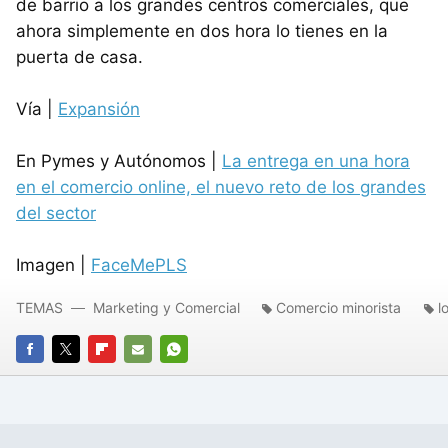
de barrio a los grandes centros comerciales, que
ahora simplemente en dos hora lo tienes en la
puerta de casa.
Vía |
Expansión
En Pymes y Autónomos |
La entrega en una hora
en el comercio online, el nuevo reto de los grandes
del sector
Imagen |
FaceMePLS
TEMAS
Marketing y Comercial
Comercio minorista
l
FACEBOOK
TWITTER
FLIPBOARD
E-
WHATSAPP
MAIL