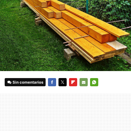
Sin comentarios
FACEBOOK
TWITTER
FLIPBOARD
E-
WHATSAPP
MAIL