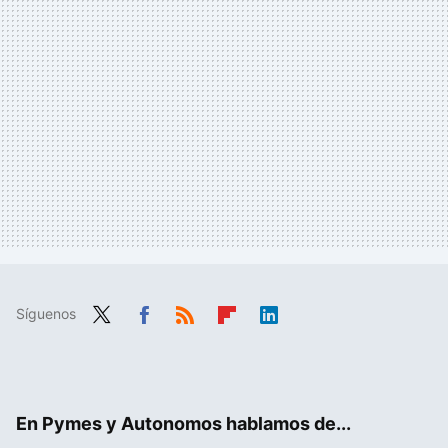
Síguenos
Twit
Fac
RSS
Flip
Link
ter
ebo
boa
edIn
ok
rd
En Pymes y Autonomos hablamos de...