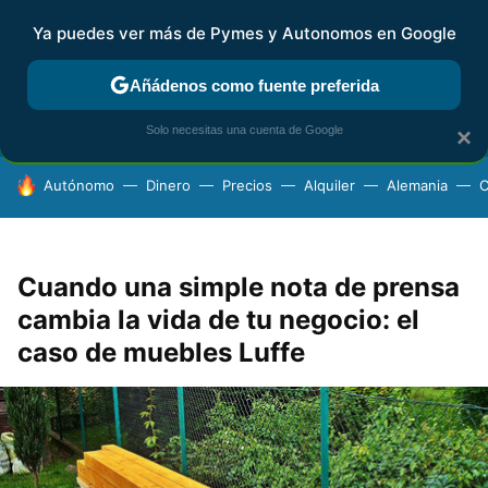
Ya puedes ver más de Pymes y Autonomos en Google
FISCALIDAD Y CONTABILIDAD
KIT DIGITAL
RENTA
AG
Añádenos como fuente preferida
Solo necesitas una cuenta de Google
×
HOY SE HABLA DE
Autónomo
Dinero
Precios
Alquiler
Alemania
C
Cuando una simple nota de prensa
cambia la vida de tu negocio: el
caso de muebles Luffe