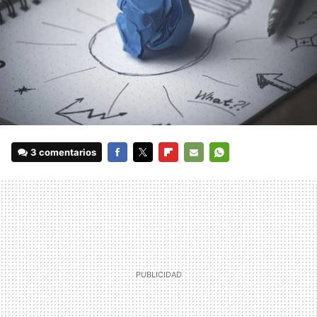
3 comentarios
FACEBOOK
TWITTER
FLIPBOARD
E-
WHATSAPP
MAIL