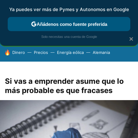
Ya puedes ver más de Pymes y Autonomos en Google
FISCALIDAD Y CONTABILIDAD
KIT DIGITAL
RENTA
AG
Añádenos como fuente preferida
Solo necesitas una cuenta de Google
×
HOY SE HABLA DE
Dinero
Precios
Energía eólica
Alemania
Si vas a emprender asume que lo
más probable es que fracases