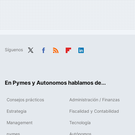
Síguenos
Twit
Fac
RSS
Flip
Link
ter
ebo
boa
edIn
ok
rd
En Pymes y Autonomos hablamos de...
Consejos prácticos
Administración / Finanzas
Estrategia
Fiscalidad y Contabilidad
Management
Tecnología
pymes
Autónomos