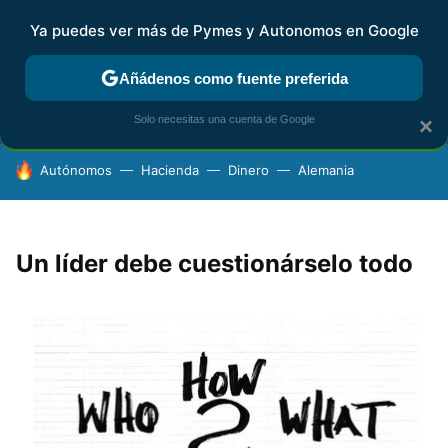
Ya puedes ver más de Pymes y Autonomos en Google
FISCALIDAD Y CONTABILIDAD
KIT DIGITAL
RENTA
AG
Añádenos como fuente preferida
Solo necesitas una cuenta de Google
×
HOY SE HABLA DE
Autónomos
Hacienda
Dinero
Alemania
Un líder debe cuestionárselo todo