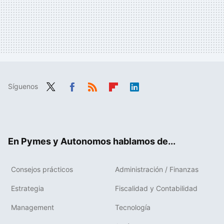
Síguenos
Twit
Fac
RSS
Flip
Link
ter
ebo
boa
edIn
ok
rd
En Pymes y Autonomos hablamos de...
Consejos prácticos
Administración / Finanzas
Estrategia
Fiscalidad y Contabilidad
Management
Tecnología