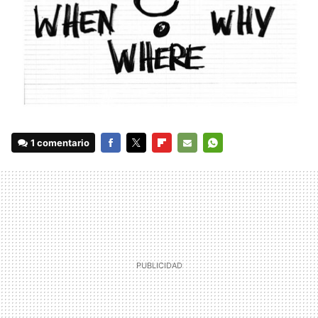
1 comentario
FACEBOOK
TWITTER
FLIPBOARD
E-
WHATSAPP
MAIL