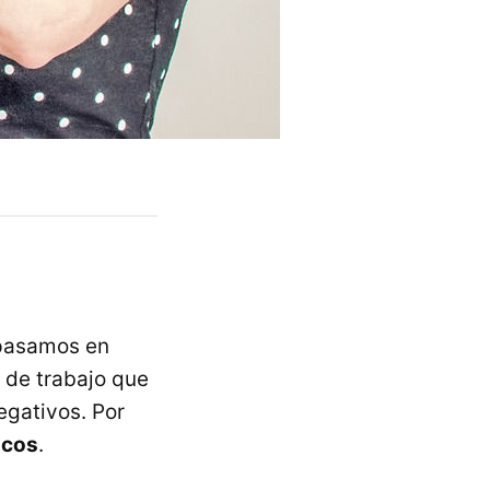
 pasamos en
 de trabajo que
gativos. Por
icos
.