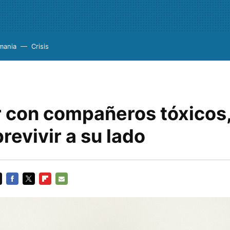
mania
Crisis
r con compañeros tóxicos
revivir a su lado
FACEBOOK
TWITTER
FLIPBOARD
E-
MAIL