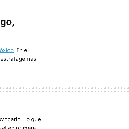
igo,
tóxico
. En el
 estratagemas:
ovocarlo. Lo que
 el en primera