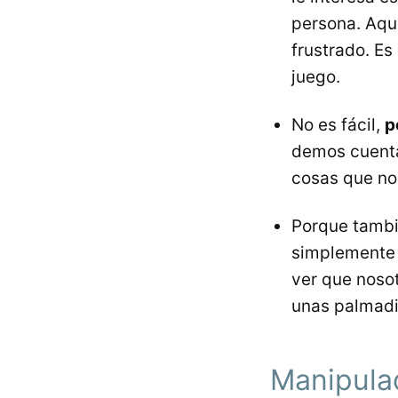
persona. Aqu
frustrado. Es
juego.
No es fácil,
p
demos cuenta 
cosas que no
Porque tamb
simplemente 
ver que noso
unas palmadi
Manipulad