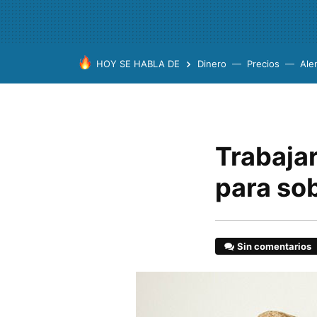
HOY SE HABLA DE
Dinero
Precios
Ale
Trabaja
para sob
Sin comentarios