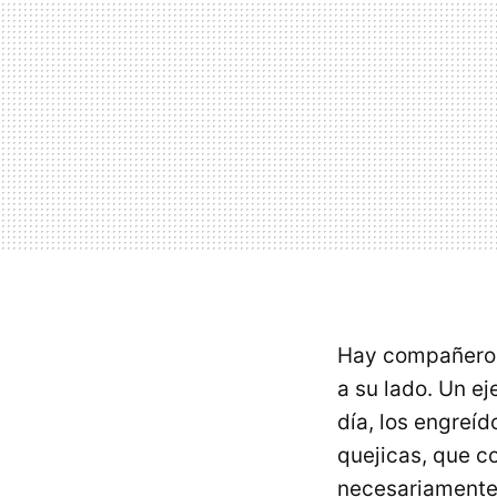
Hay compañeros 
a su lado. Un e
día, los engreíd
quejicas, que c
necesariamente 