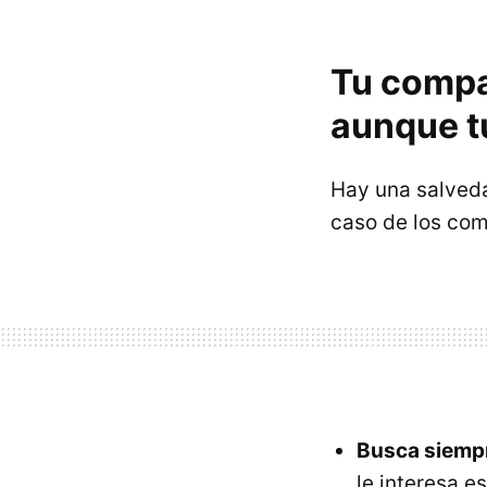
Tu compa
aunque t
Hay una salved
caso de los co
Busca siempr
le interesa 