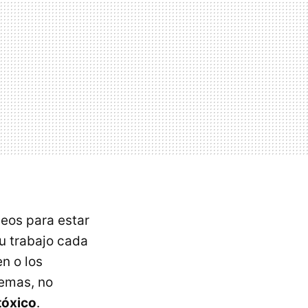
eos para estar
su trabajo cada
n o los
lemas, no
tóxico
.