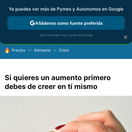
Ya puedes ver más de Pymes y Autonomos en Google
FISCALIDAD Y CONTABILIDAD
KIT DIGITAL
RENTA
AG
Añádenos como fuente preferida
Solo necesitas una cuenta de Google
×
HOY SE HABLA DE
Precios
Alemania
Crisis
Si quieres un aumento primero
debes de creer en tí mismo