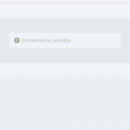
FACEBOOK
TWITTER
FLIPBOARD
E-
WHATSAPP
MAIL
Comentarios cerrados