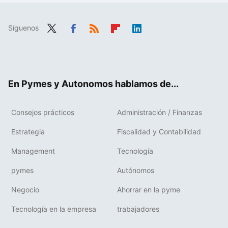
Síguenos
Twit
Fac
RSS
Flip
Link
ter
ebo
boa
edIn
ok
rd
En Pymes y Autonomos hablamos de...
Consejos prácticos
Administración / Finanzas
Estrategia
Fiscalidad y Contabilidad
Management
Tecnología
pymes
Autónomos
Negocio
Ahorrar en la pyme
Tecnología en la empresa
trabajadores