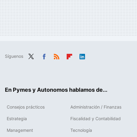
Síguenos
Twit
Fac
RSS
Flip
Link
ter
ebo
boa
edIn
ok
rd
En Pymes y Autonomos hablamos de...
Consejos prácticos
Administración / Finanzas
Estrategia
Fiscalidad y Contabilidad
Management
Tecnología