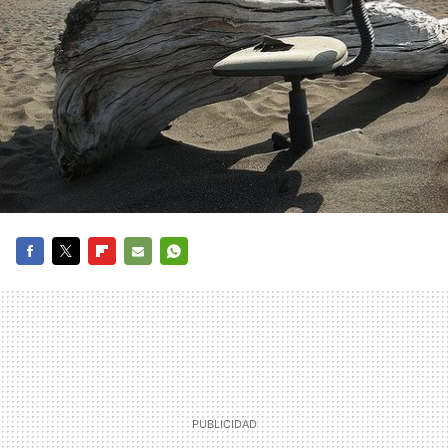
FACEBOOK
TWITTER
FLIPBOARD
E-
WHATSAPP
MAIL