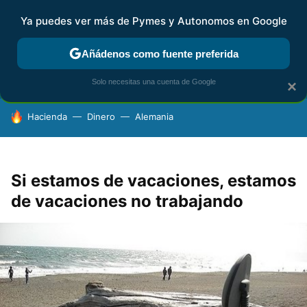
Ya puedes ver más de Pymes y Autonomos en Google
FISCALIDAD Y CONTABILIDAD
KIT DIGITAL
RENTA
AG
Añádenos como fuente preferida
Solo necesitas una cuenta de Google
×
HOY SE HABLA DE
Hacienda
Dinero
Alemania
Si estamos de vacaciones, estamos
de vacaciones no trabajando