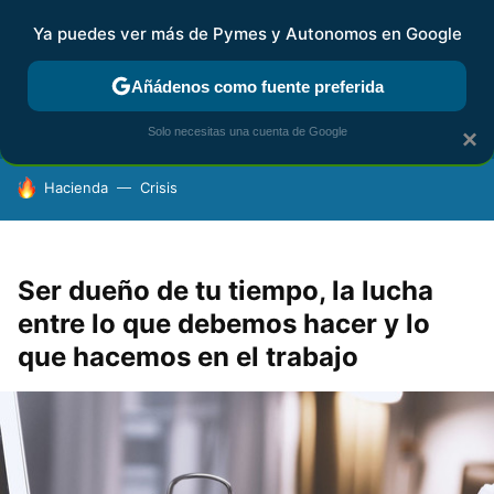
Ya puedes ver más de Pymes y Autonomos en Google
FISCALIDAD Y CONTABILIDAD
KIT DIGITAL
RENTA
AG
Añádenos como fuente preferida
Solo necesitas una cuenta de Google
×
HOY SE HABLA DE
Hacienda
Crisis
Ser dueño de tu tiempo, la lucha
entre lo que debemos hacer y lo
que hacemos en el trabajo