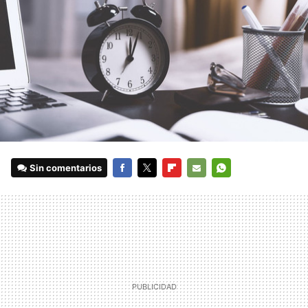
Sin comentarios
FACEBOOK
TWITTER
FLIPBOARD
E-
WHATSAPP
MAIL