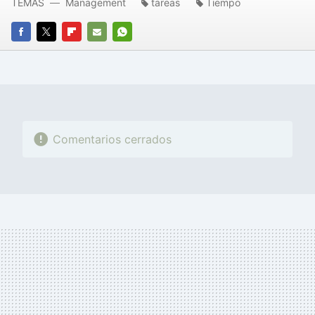
TEMAS
Management
tareas
Tiempo
FACEBOOK
TWITTER
FLIPBOARD
E-
WHATSAPP
MAIL
Comentarios cerrados