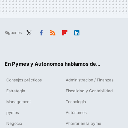
Síguenos
Twit
Fac
RSS
Flip
Link
ter
ebo
boa
edIn
ok
rd
En Pymes y Autonomos hablamos de...
Consejos prácticos
Administración / Finanzas
Estrategia
Fiscalidad y Contabilidad
Management
Tecnología
pymes
Autónomos
Negocio
Ahorrar en la pyme