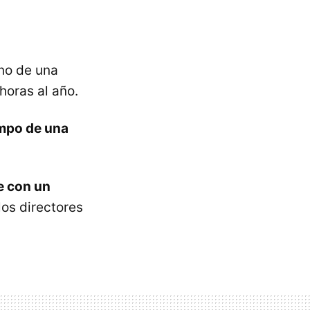
no de una
horas al año.
iempo de una
e con un
los directores