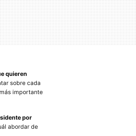
ue quieren
ntar sobre cada
o más importante
residente por
uál abordar de