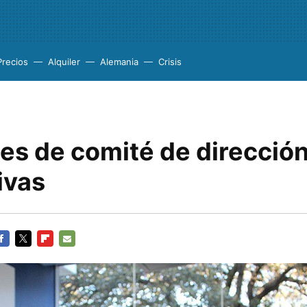
Precios
Alquiler
Alemania
Crisis
es de comité de direcció
ivas
ACEBOOK
TWITTER
FLIPBOARD
E-
MAIL