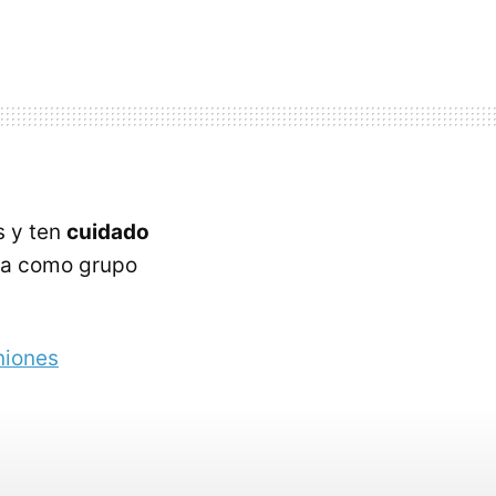
s y ten
cuidado
ta como grupo
uniones