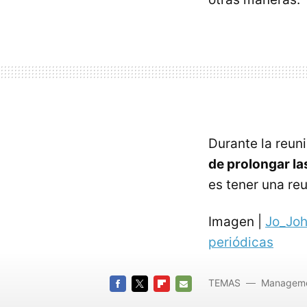
Durante la reun
de prolongar la
es tener una reu
Imagen |
Jo_Jo
periódicas
TEMAS
Managem
FACEBOOK
TWITTER
FLIPBOARD
E-