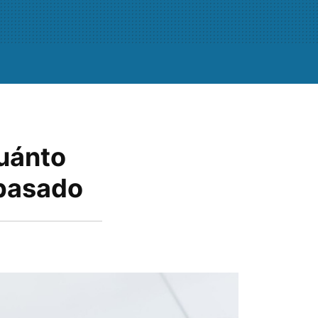
cuánto
 pasado