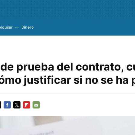
Alquiler
Dinero
 de prueba del contrato, 
ómo justificar si no se ha
FACEBOOK
TWITTER
FLIPBOARD
E-
MAIL