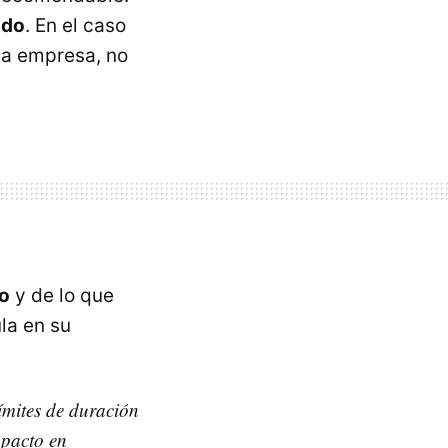
ado
. En el caso
la empresa, no
jo
y de lo que
la en su
ímites de duración
 pacto en