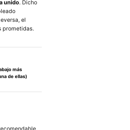
ha unido
. Dicho
pleado
ceversa, el
s prometidas.
rabajo más
una de ellas)
 recomendable.