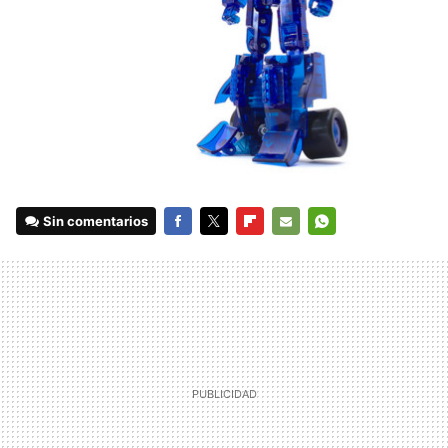
Sin comentarios
FACEBOOK
TWITTER
FLIPBOARD
E-
WHATSAPP
MAIL