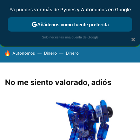
Ya puedes ver más de Pymes y Autonomos en Google
FISCALIDAD Y CONTABILIDAD
KIT DIGITAL
RENTA
AG
Añádenos como fuente preferida
Solo necesitas una cuenta de Google
×
HOY SE HABLA DE
Autónomos
Dinero
Dinero
No me siento valorado, adiós