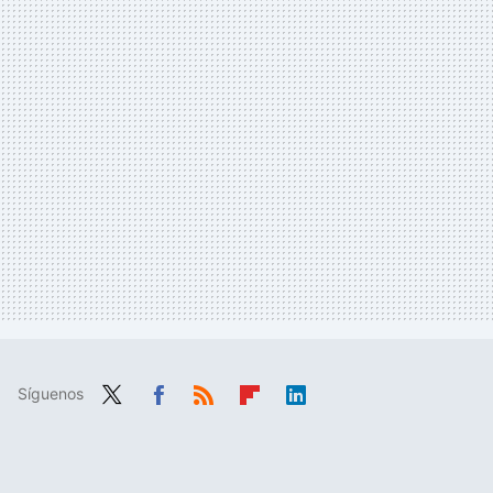
Síguenos
Twit
Fac
RSS
Flip
Link
ter
ebo
boa
edIn