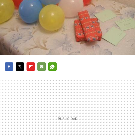
FACEBOOK
TWITTER
FLIPBOARD
E-
WHATSAPP
MAIL