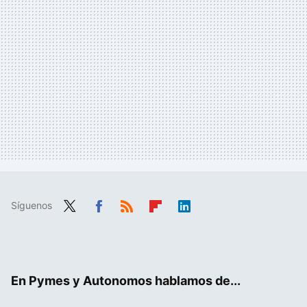
Síguenos
Twit
Fac
RSS
Flip
Link
ter
ebo
boa
edIn
ok
rd
En Pymes y Autonomos hablamos de...