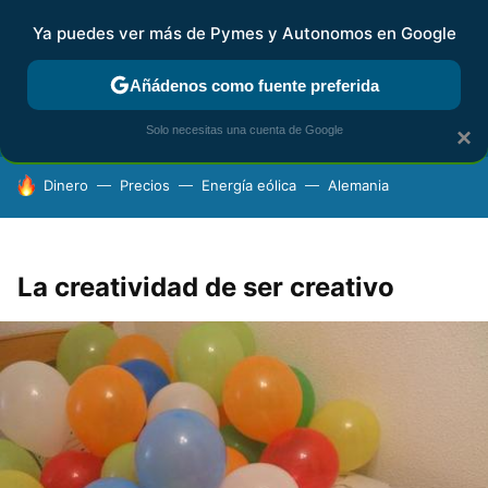
Ya puedes ver más de Pymes y Autonomos en Google
FISCALIDAD Y CONTABILIDAD
KIT DIGITAL
RENTA
AG
Añádenos como fuente preferida
Solo necesitas una cuenta de Google
×
HOY SE HABLA DE
Dinero
Precios
Energía eólica
Alemania
La creatividad de ser creativo