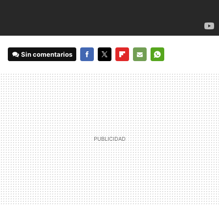
Sin comentarios
FACEBOOK
TWITTER
FLIPBOARD
E-
WHATSAPP
MAIL