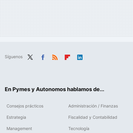
Síguenos
Twit
Fac
RSS
Flip
Link
ter
ebo
boa
edIn
ok
rd
En Pymes y Autonomos hablamos de...
Consejos prácticos
Administración / Finanzas
Estrategia
Fiscalidad y Contabilidad
Management
Tecnología