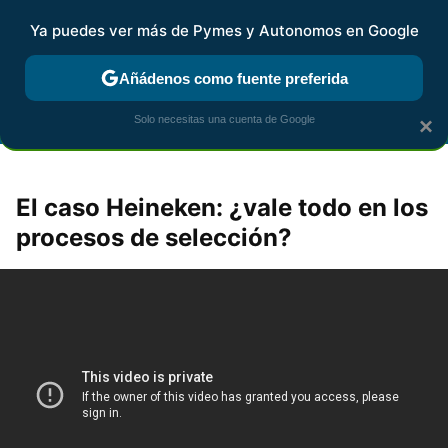
Ya puedes ver más de Pymes y Autonomos en Google
FISCALIDAD Y CONTABILIDAD
KIT DIGITAL
RENTA
AG
Añádenos como fuente preferida
Solo necesitas una cuenta de Google
×
El caso Heineken: ¿vale todo en los
procesos de selección?