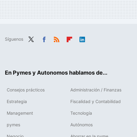
Síguenos
Twit
Fac
RSS
Flip
Link
ter
ebo
boa
edIn
ok
rd
En Pymes y Autonomos hablamos de...
Consejos prácticos
Administración / Finanzas
Estrategia
Fiscalidad y Contabilidad
Management
Tecnología
pymes
Autónomos
Negocio
Ahorrar en la pyme