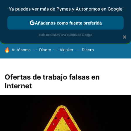
Ya puedes ver más de Pymes y Autonomos en Google
FISCALIDAD Y CONTABILIDAD
KIT DIGITAL
RENTA
AG
Añádenos como fuente preferida
Solo necesitas una cuenta de Google
×
HOY SE HABLA DE
Autónomo
Dinero
Alquiler
Dinero
Ofertas de trabajo falsas en
Internet