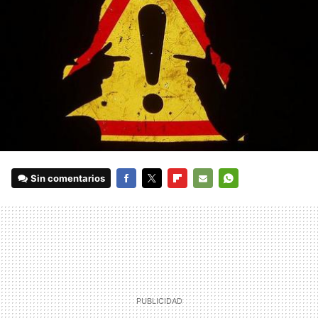
Sin comentarios
FACEBOOK
TWITTER
FLIPBOARD
E-
WHATSAPP
MAIL