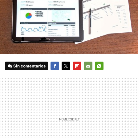
Sin comentarios
FACEBOOK
TWITTER
FLIPBOARD
E-
WHATSAPP
MAIL