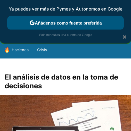
Ya puedes ver más de Pymes y Autonomos en Google
FISCALIDAD Y CONTABILIDAD
KIT DIGITAL
RENTA
AG
Añádenos como fuente preferida
Solo necesitas una cuenta de Google
×
HOY SE HABLA DE
Hacienda
Crisis
El análisis de datos en la toma de
decisiones