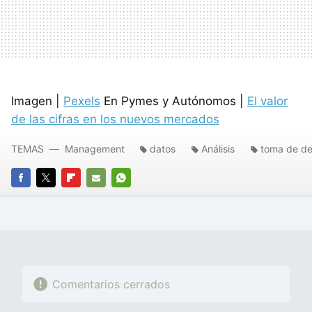
Imagen |
Pexels
En Pymes y Autónomos |
El valor
de las cifras en los nuevos mercados
TEMAS
Management
datos
Análisis
toma de de
FACEBOOK
TWITTER
FLIPBOARD
E-
WHATSAPP
MAIL
Comentarios cerrados