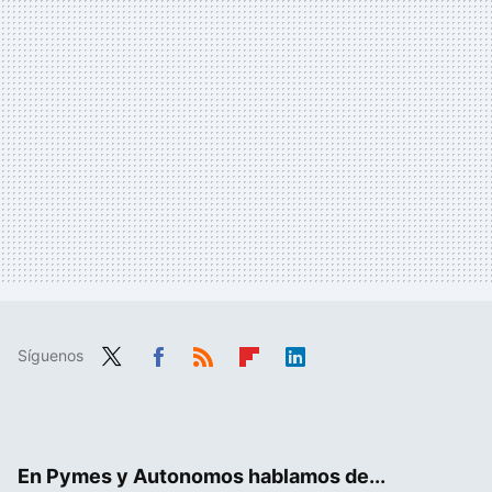
Síguenos
Twit
Fac
RSS
Flip
Link
ter
ebo
boa
edIn
ok
rd
En Pymes y Autonomos hablamos de...