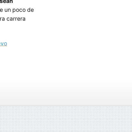
 sean
re un poco de
ra carrera
evo