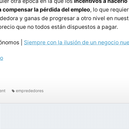
uier otra época en la que los
incentivos a hacerlo
a compensar la pérdida del empleo
, lo que requie
dora y ganas de progresar a otro nivel en nuest
 precio que no todos están dispuestos a pagar.
tónomos |
Siempre con la ilusión de un negocio nu
io
ent
emprededores