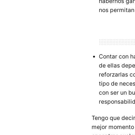
habernos gan
nos permitan 
Contar con h
de ellas dep
reforzarlas c
tipo de nece
con ser un b
responsabili
Tengo que decir
mejor momento p