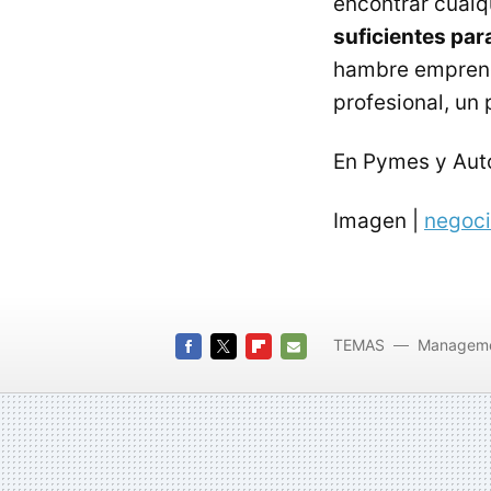
encontrar cualq
suficientes par
hambre emprende
profesional, un
En Pymes y Au
Imagen |
negoc
TEMAS
Managem
FACEBOOK
TWITTER
FLIPBOARD
E-
MAIL