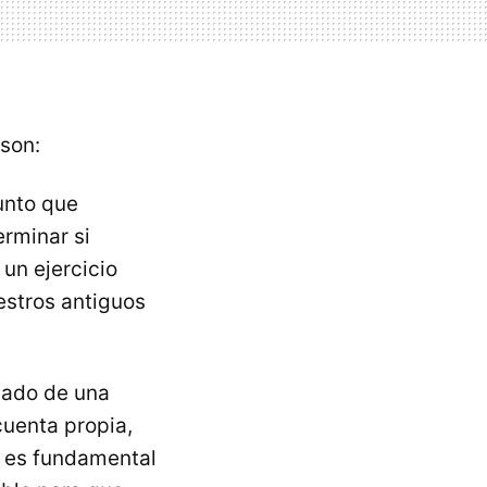
son:
unto que
erminar si
un ejercicio
estros antiguos
eado de una
uenta propia,
, es fundamental