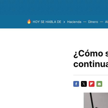
HOY SE HABLA DE
Hacienda
Dinero
A
¿Cómo s
continua
FACEBOOK
TWITTER
FLIPBOARD
E-
MAIL