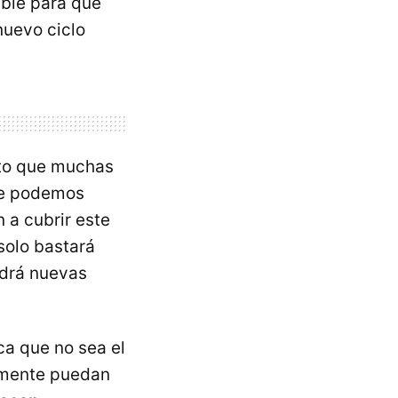
able para que
nuevo ciclo
rto que muchas
re podemos
n a cubrir este
solo bastará
ndrá nuevas
ca que no sea el
ilmente puedan