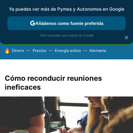
Ya puedes ver más de Pymes y Autonomos en Google
FISCALIDAD Y CONTABILIDAD
KIT DIGITAL
RENTA
AG
Añádenos como fuente preferida
Solo necesitas una cuenta de Google
×
HOY SE HABLA DE
Dinero
Precios
Energía eólica
Alemania
Cómo reconducir reuniones
ineficaces