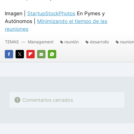
Imagen |
StartupStockPhotos
En Pymes y
Autónomos |
Minimizando el tiempo de las
reuniones
TEMAS
Management
reunión
desarrollo
reunio
FACEBOOK
TWITTER
FLIPBOARD
E-
WHATSAPP
MAIL
Comentarios cerrados