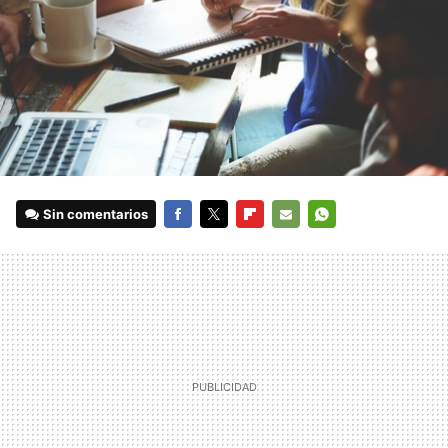
Sin comentarios
FACEBOOK
TWITTER
FLIPBOARD
E-
WHATSAPP
MAIL