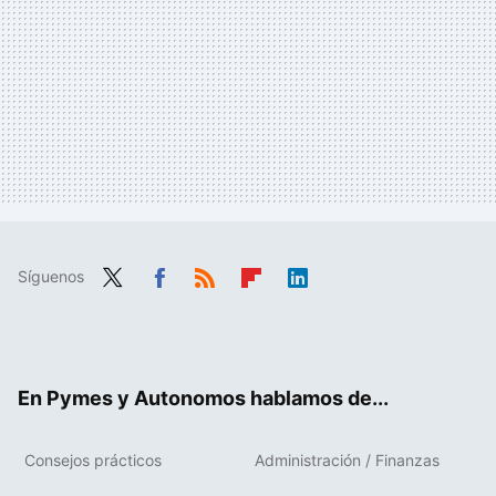
Síguenos
Twit
Fac
RSS
Flip
Link
ter
ebo
boa
edIn
ok
rd
En Pymes y Autonomos hablamos de...
Consejos prácticos
Administración / Finanzas