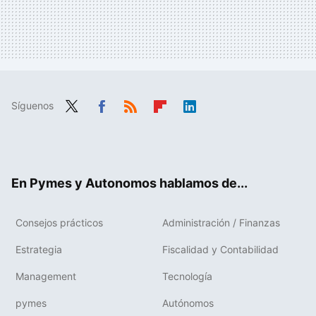
Síguenos
Twit
Fac
RSS
Flip
Link
ter
ebo
boa
edIn
ok
rd
En Pymes y Autonomos hablamos de...
Consejos prácticos
Administración / Finanzas
Estrategia
Fiscalidad y Contabilidad
Management
Tecnología
pymes
Autónomos