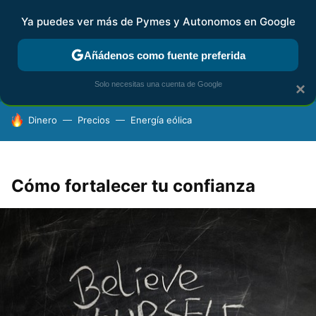
Ya puedes ver más de Pymes y Autonomos en Google
FISCALIDAD Y CONTABILIDAD
KIT DIGITAL
RENTA
AG
Añádenos como fuente preferida
Solo necesitas una cuenta de Google
×
HOY SE HABLA DE
Dinero
Precios
Energía eólica
Cómo fortalecer tu confianza