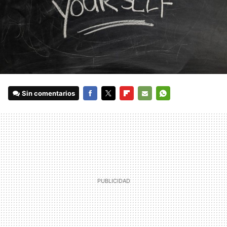
Sin comentarios
FACEBOOK
TWITTER
FLIPBOARD
E-
WHATSAPP
MAIL