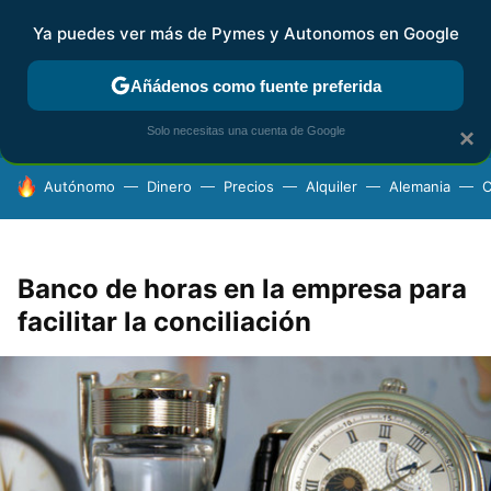
Ya puedes ver más de Pymes y Autonomos en Google
FISCALIDAD Y CONTABILIDAD
KIT DIGITAL
RENTA
AG
Añádenos como fuente preferida
Solo necesitas una cuenta de Google
×
HOY SE HABLA DE
Autónomo
Dinero
Precios
Alquiler
Alemania
C
Banco de horas en la empresa para
facilitar la conciliación