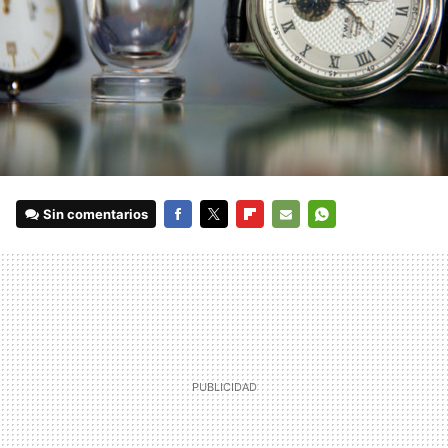
Sin comentarios
FACEBOOK
TWITTER
FLIPBOARD
E-
WHATSAPP
MAIL