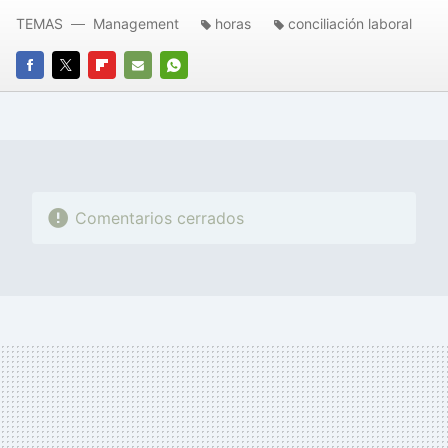
TEMAS
Management
horas
conciliación laboral
FACEBOOK
TWITTER
FLIPBOARD
E-
WHATSAPP
MAIL
Comentarios cerrados