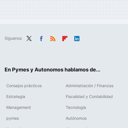
Síguenos
Twit
Fac
RSS
Flip
Link
ter
ebo
boa
edIn
ok
rd
En Pymes y Autonomos hablamos de...
Consejos prácticos
Administración / Finanzas
Estrategia
Fiscalidad y Contabilidad
Management
Tecnología
pymes
Autónomos