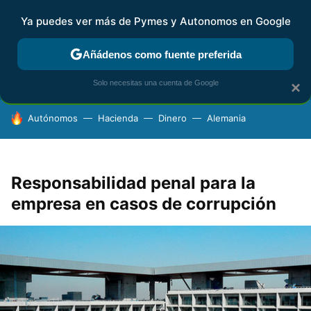
Ya puedes ver más de Pymes y Autonomos en Google
FISCALIDAD Y CONTABILIDAD
KIT DIGITAL
RENTA
AG
Añádenos como fuente preferida
Solo necesitas una cuenta de Google
×
HOY SE HABLA DE
Autónomos
Hacienda
Dinero
Alemania
Responsabilidad penal para la
empresa en casos de corrupción