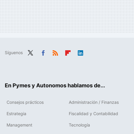
Síguenos
Twit
Fac
RSS
Flip
Link
ter
ebo
boa
edIn
ok
rd
En Pymes y Autonomos hablamos de...
Consejos prácticos
Administración / Finanzas
Estrategia
Fiscalidad y Contabilidad
Management
Tecnología