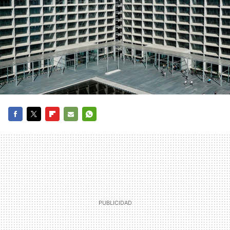
FACEBOOK
TWITTER
FLIPBOARD
E-
WHATSAPP
MAIL