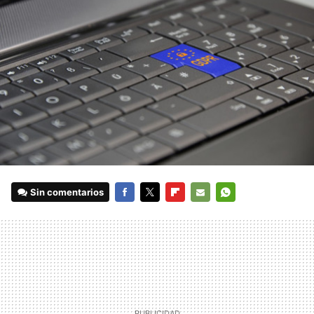
Sin comentarios
FACEBOOK
TWITTER
FLIPBOARD
E-
WHATSAPP
MAIL