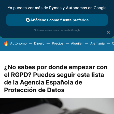
Ya puedes ver más de Pymes y Autonomos en Google
FISCALIDAD Y CONTABILIDAD
KIT DIGITAL
RENTA
AG
Añádenos como fuente preferida
Solo necesitas una cuenta de Google
×
HOY SE HABLA DE
Autónomo
Dinero
Precios
Alquiler
Alemania
C
¿No sabes por donde empezar con
el RGPD? Puedes seguir esta lista
de la Agencia Española de
Protección de Datos