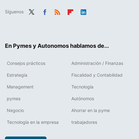
Síguenos
Twit
Fac
RSS
Flip
Link
ter
ebo
boa
edIn
ok
rd
En Pymes y Autonomos hablamos de...
Consejos prácticos
Administración / Finanzas
Estrategia
Fiscalidad y Contabilidad
Management
Tecnología
pymes
Autónomos
Negocio
Ahorrar en la pyme
Tecnología en la empresa
trabajadores