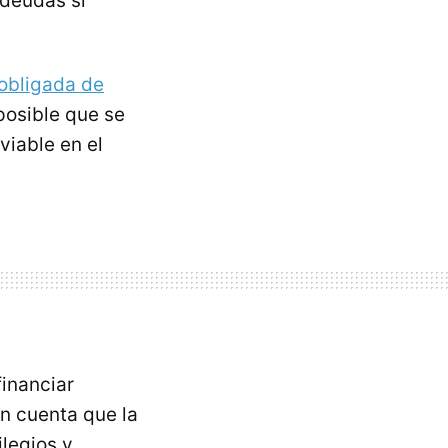
deudas si
 obligada de
posible que se
iable en el
inanciar
n cuenta que la
ilegios y