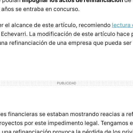
e podían
impugnar los actos de refinanciación
de 
años se entraba en concurso.
 el alcance de este artículo, recomiendo
lectura
Echevarri. La modificación de este artículo hace 
na refinanciación de una empresa que pueda ser v
s financieras se estaban mostrando reacias a ref
royectos por este impedimento legal. Tengamos e
una refinanciación provoca la pérdida de los priv