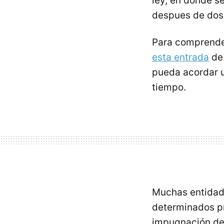
ley, en donde s
despues de dos 
Para comprender
esta entrada
de 
pueda acordar u
tiempo.
Muchas entidade
determinados p
impugnación de 