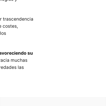
or trascendencia
e costes,
los
avoreciendo su
racia muchas
vedades las