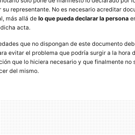
notario sólo pone de manfiesto lo declarado por l
or su representante. No es necesario acreditar d
al, más allá de
lo que pueda declarar la persona
e
 dicha acta.
ciedades que no dispongan de este documento de
ra evitar el problema que podría surgir a la hora d
ión que lo hiciera necesario y que finalmente no 
cer del mismo.