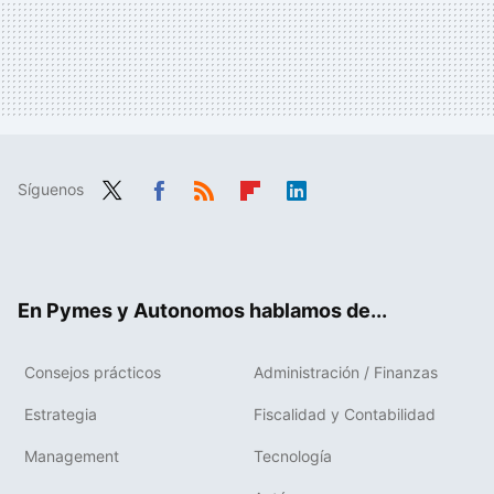
Síguenos
Twit
Fac
RSS
Flip
Link
ter
ebo
boa
edIn
ok
rd
En Pymes y Autonomos hablamos de...
Consejos prácticos
Administración / Finanzas
Estrategia
Fiscalidad y Contabilidad
Management
Tecnología