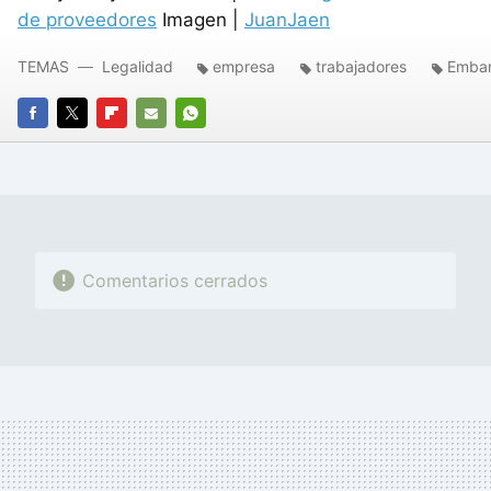
de proveedores
Imagen |
JuanJaen
TEMAS
Legalidad
empresa
trabajadores
Emba
FACEBOOK
TWITTER
FLIPBOARD
E-
WHATSAPP
MAIL
Comentarios cerrados