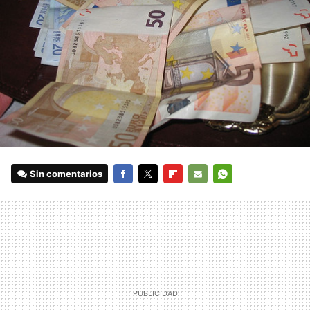
Sin comentarios
FACEBOOK
TWITTER
FLIPBOARD
E-
WHATSAPP
MAIL