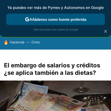
Ya puedes ver más de Pymes y Autonomos en Google
FISCALIDAD Y CONTABILIDAD
KIT DIGITAL
RENTA
AG
Añádenos como fuente preferida
Solo necesitas una cuenta de Google
×
HOY SE HABLA DE
Hacienda
Crisis
El embargo de salarios y créditos
¿se aplica también a las dietas?