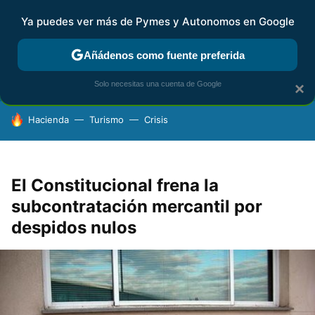
Ya puedes ver más de Pymes y Autonomos en Google
FISCALIDAD Y CONTABILIDAD
KIT DIGITAL
RENTA
AG
Añádenos como fuente preferida
Solo necesitas una cuenta de Google
×
HOY SE HABLA DE
Hacienda
Turismo
Crisis
El Constitucional frena la
subcontratación mercantil por
despidos nulos