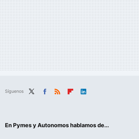
Síguenos
Twit
Fac
RSS
Flip
Link
ter
ebo
boa
edIn
ok
rd
En Pymes y Autonomos hablamos de...