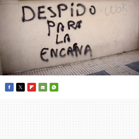
FACEBOOK
TWITTER
FLIPBOARD
E-
WHATSAPP
MAIL