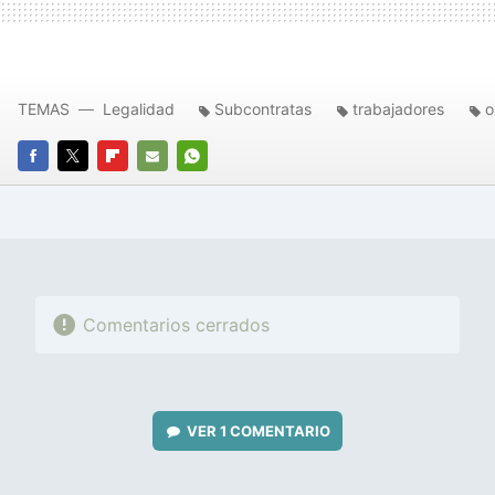
TEMAS
Legalidad
Subcontratas
trabajadores
o
FACEBOOK
TWITTER
FLIPBOARD
E-
WHATSAPP
MAIL
Comentarios cerrados
VER
1 COMENTARIO