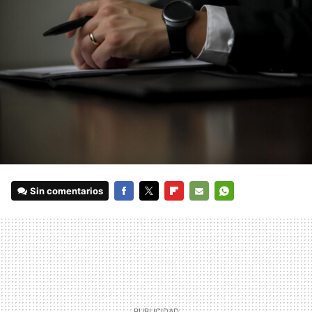
Sin comentarios
FACEBOOK
TWITTER
FLIPBOARD
E-
WHATSAPP
MAIL