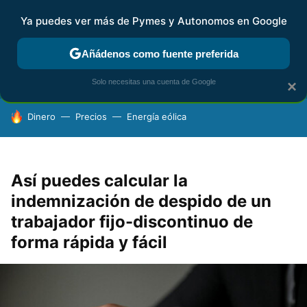
Ya puedes ver más de Pymes y Autonomos en Google
FISCALIDAD Y CONTABILIDAD
KIT DIGITAL
RENTA
AG
Añádenos como fuente preferida
Solo necesitas una cuenta de Google
×
HOY SE HABLA DE
Dinero
Precios
Energía eólica
Así puedes calcular la
indemnización de despido de un
trabajador fijo-discontinuo de
forma rápida y fácil