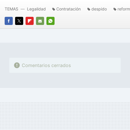
TEMAS
Legalidad
Contratación
despido
reform
FACEBOOK
TWITTER
FLIPBOARD
E-
WHATSAPP
MAIL
Comentarios cerrados