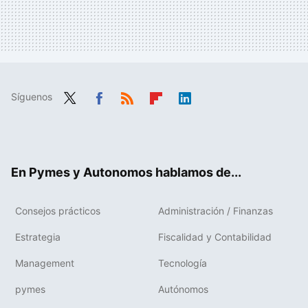
Síguenos
Twit
Fac
RSS
Flip
Link
ter
ebo
boa
edIn
ok
rd
En Pymes y Autonomos hablamos de...
Consejos prácticos
Administración / Finanzas
Estrategia
Fiscalidad y Contabilidad
Management
Tecnología
pymes
Autónomos