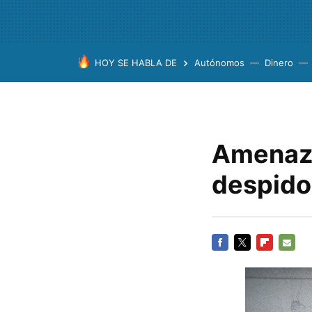
HOY SE HABLA DE
Autónomos
Dinero
Amenaza
despido
FACEBOOK
TWITTER
FLIPBOARD
E-
MAIL