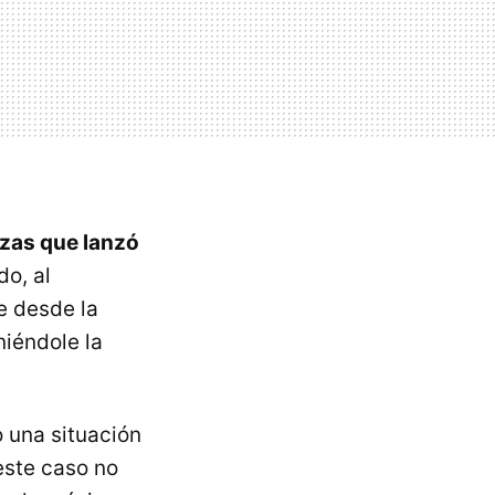
as que lanzó
o, al
e desde la
niéndole la
 una situación
este caso no