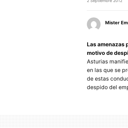
2 Septiembre 2012
Mister E
Las amenazas pr
motivo de desp
Asturias manifi
en las que se p
de estas conduc
despido del em