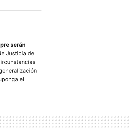
mpre serán
de Justicia de
circunstancias
generalización
uponga el