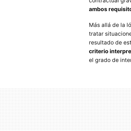
contractual gra
ambos requisit
Más allá de la 
tratar situacion
resultado de es
criterio interpr
el grado de int