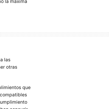
mo la máxima
a las
er otras
plimientos que
incompatibles
ncumplimiento