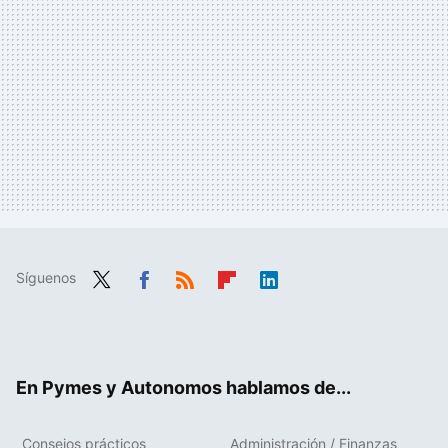
Síguenos
Twit
Fac
RSS
Flip
Link
ter
ebo
boa
edIn
ok
rd
En Pymes y Autonomos hablamos de...
Consejos prácticos
Administración / Finanzas