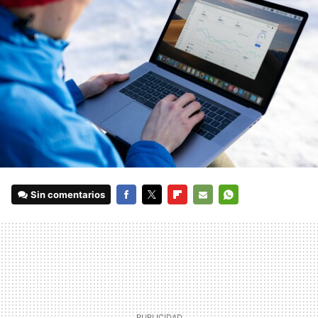
Sin comentarios
FACEBOOK
TWITTER
FLIPBOARD
E-
WHATSAPP
MAIL