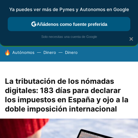
Ya puedes ver más de Pymes y Autonomos en Google
FISCALIDAD Y CONTABILIDAD
KIT DIGITAL
RENTA
AG
Añádenos como fuente preferida
Solo necesitas una cuenta de Google
×
HOY SE HABLA DE
Autónomos
Dinero
Dinero
La tributación de los nómadas
digitales: 183 días para declarar
los impuestos en España y ojo a la
doble imposición internacional