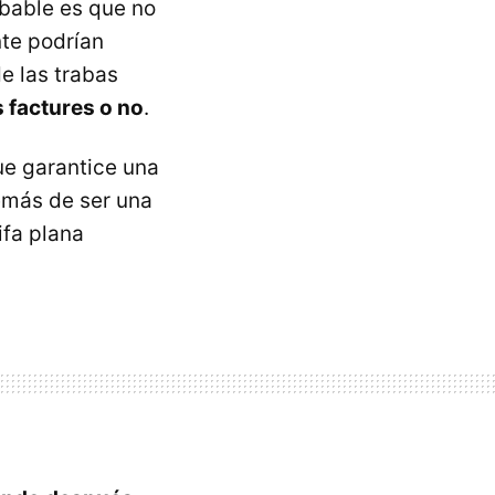
bable es que no
nte podrían
e las trabas
 factures o no
.
ue garantice una
emás de ser una
rifa plana