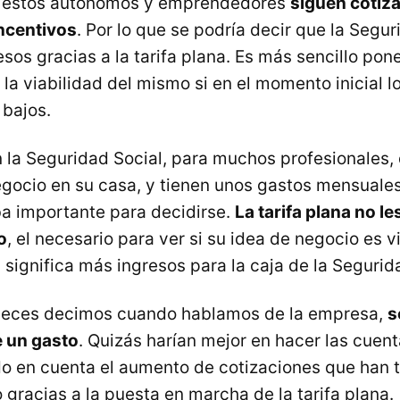
 estos autónomos y emprendedores
siguen cotiz
ncentivos
. Por lo que se podría decir que la Segur
sos gracias a la tarifa plana. Es más sencillo po
la viabilidad del mismo si en el momento inicial l
 bajos.
n la Seguridad Social, para muchos profesionales,
gocio en su casa, y tienen unos gastos mensuale
a importante para decidirse.
La tarifa plana no l
o
, el necesario para ver si su idea de negocio es v
 significa más ingresos para la caja de la Segurid
eces decimos cuando hablamos de la empresa,
s
e un gasto
. Quizás harían mejor en hacer las cuen
o en cuenta el aumento de cotizaciones que han 
gracias a la puesta en marcha de la tarifa plana.