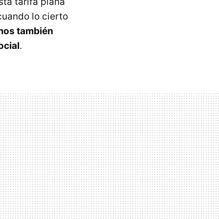
ta tarifa plana
cuando lo cierto
omos también
ocial
.