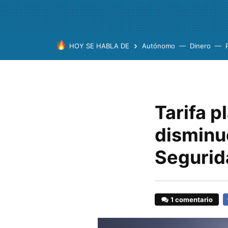
HOY SE HABLA DE
Autónomo
Dinero
Tarifa 
disminuc
Segurid
1 comentario
F