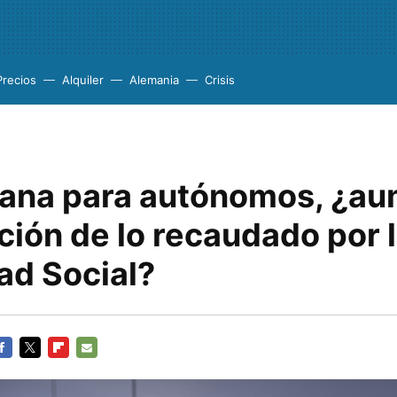
Precios
Alquiler
Alemania
Crisis
plana para autónomos, ¿a
ión de lo recaudado por 
ad Social?
ACEBOOK
TWITTER
FLIPBOARD
E-
MAIL