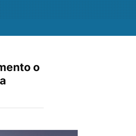
umento o
la