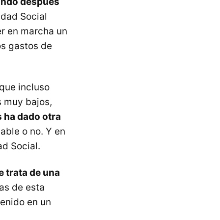
ando después
idad Social
ner en marcha un
os gastos de
 que incluso
s muy bajos,
es ha dado otra
iable o no. Y en
ad Social.
e trata de una
tas de esta
tenido en un