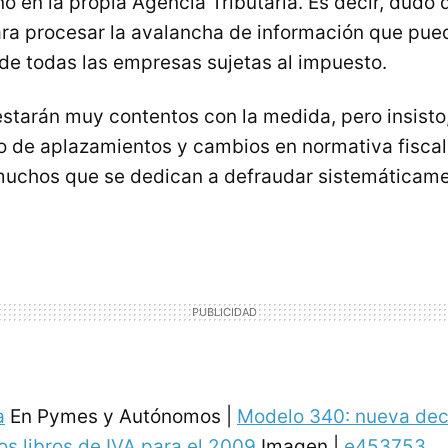
o en la propia Agencia Tributaria. Es decir, dudo 
ra procesar la avalancha de información que pue
 de todas las empresas sujetas al impuesto.
estarán muy contentos con la medida, pero insisto
po de aplazamientos y cambios en normativa fiscal
muchos que se dedican a defraudar sistemáticame
a
En Pymes y Autónomos |
Modelo 340: nueva dec
os libros de IVA para el 2009
Imagen |
e453753