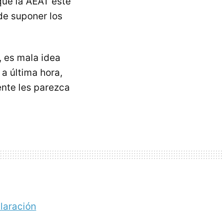
que la AEAT esté
de suponer los
, es mala idea
 a última hora,
nte les parezca
laración