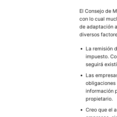
El Consejo de M
con lo cual muc
de adaptación a
diversos factore
La remisión d
impuesto. Co
seguirá exist
Las empresas
obligaciones 
información p
propietario.
Creo que el 