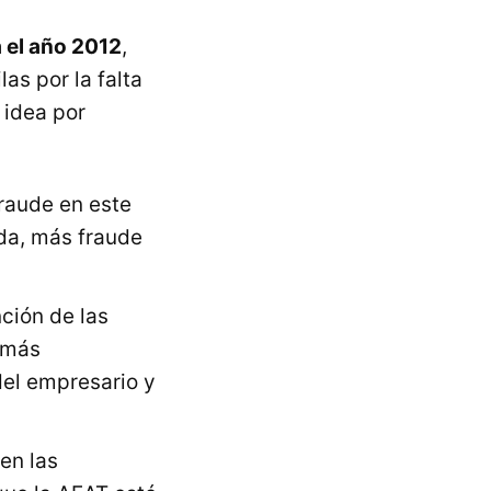
 el año 2012
,
as por la falta
 idea por
fraude en este
da, más fraude
ción de las
a más
del empresario y
en las