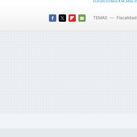
TEMAS
Fiscalidad
FACEBOOK
TWITTER
FLIPBOARD
E-
MAIL