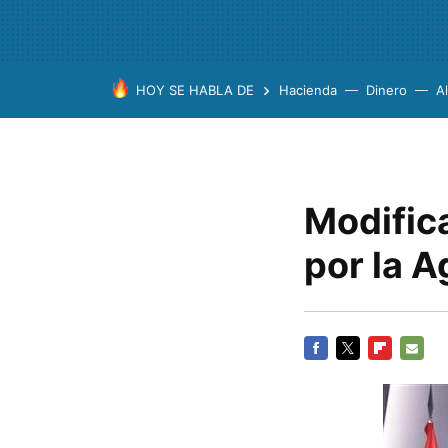
HOY SE HABLA DE
Hacienda
Dinero
A
Modific
por la A
FACEBOOK
TWITTER
FLIPBOARD
E-
MAIL