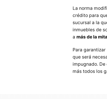
La norma modif
crédito para qu
sucursal a la q
inmuebles de s
a
más de la mita
Para garantizar
que será necesa
impugnado. De e
más todos los g