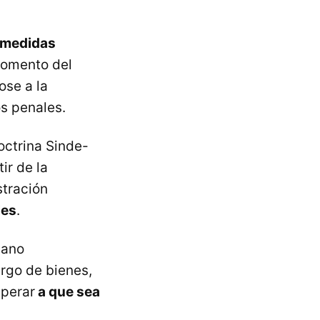
medidas
momento del
ose a la
s penales.
octrina Sinde-
ir de la
stración
les
.
gano
rgo de bienes,
sperar
a que sea