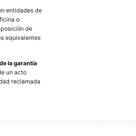
en entidades de
icina o
sposición de
s equivalentes
de la garantía
de un acto
idad reclamada