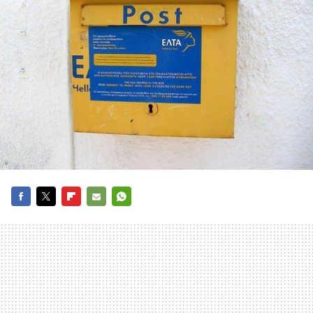
FACEBOOK
TWITTER
FLIPBOARD
E-
WHATSAPP
MAIL