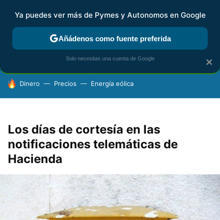
Ya puedes ver más de Pymes y Autonomos en Google
FISCALIDAD Y CONTABILIDAD
KIT DIGITAL
RENTA
AG
Añádenos como fuente preferida
Solo necesitas una cuenta de Google
×
HOY SE HABLA DE
Dinero
Precios
Energía eólica
Los días de cortesía en las
notificaciones telemáticas de
Hacienda