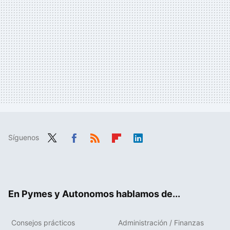
Síguenos
Twit
Fac
RSS
Flip
Link
ter
ebo
boa
edIn
ok
rd
En Pymes y Autonomos hablamos de...
Consejos prácticos
Administración / Finanzas