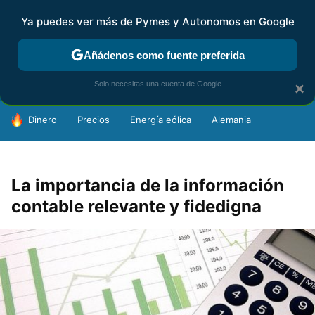
Ya puedes ver más de Pymes y Autonomos en Google
FISCALIDAD Y CONTABILIDAD
KIT DIGITAL
RENTA
AG
Añádenos como fuente preferida
Solo necesitas una cuenta de Google
×
HOY SE HABLA DE
Dinero
Precios
Energía eólica
Alemania
La importancia de la información
contable relevante y fidedigna