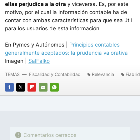
ellas perjudica a la otra
y viceversa. Es, por este
motivo, por el cual la información contable ha de
contar con ambas características para que sea útil
para los usuarios de esta información.
En Pymes y Autónomos |
Principios contables
generalmente aceptados: la prudencia valorativa
Imagen |
SalFalko
TEMAS
Fiscalidad y Contabilidad
Relevancia
Fiabili
FACEBOOK
TWITTER
FLIPBOARD
E-
WHATSAPP
MAIL
Comentarios cerrados