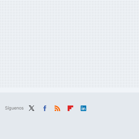
Síguenos
Twit
Fac
RSS
Flip
Link
ter
ebo
boa
edIn
ok
rd