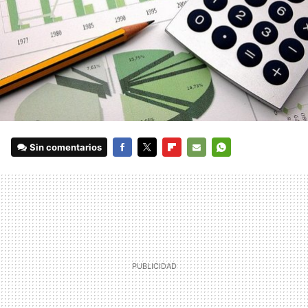
Sin comentarios
FACEBOOK
TWITTER
FLIPBOARD
E-
WHATSAPP
MAIL