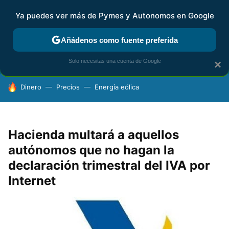
Ya puedes ver más de Pymes y Autonomos en Google
FISCALIDAD Y CONTABILIDAD
KIT DIGITAL
RENTA
AG
Añádenos como fuente preferida
Solo necesitas una cuenta de Google
×
HOY SE HABLA DE
Dinero
Precios
Energía eólica
Hacienda multará a aquellos
autónomos que no hagan la
declaración trimestral del IVA por
Internet