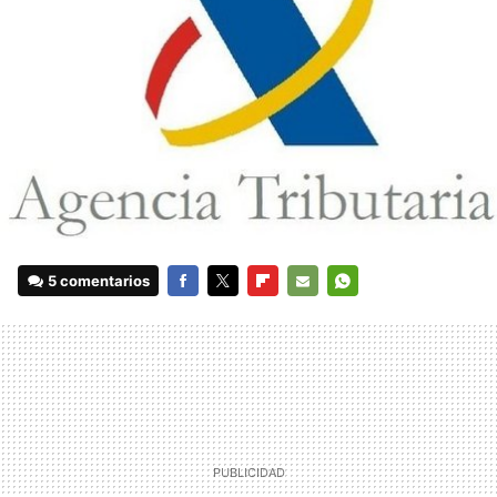
5 comentarios
FACEBOOK
TWITTER
FLIPBOARD
E-
WHATSAPP
MAIL