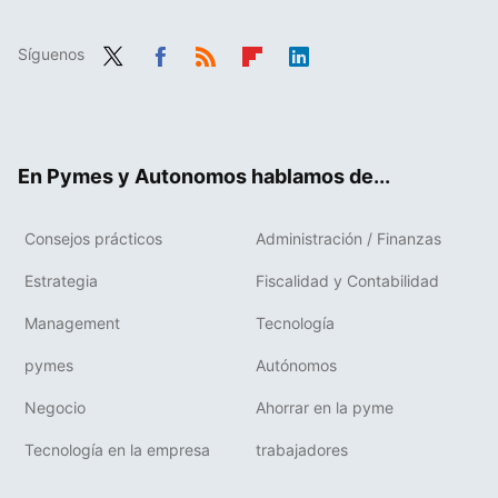
Síguenos
Twit
Fac
RSS
Flip
Link
ter
ebo
boa
edIn
ok
rd
En Pymes y Autonomos hablamos de...
Consejos prácticos
Administración / Finanzas
Estrategia
Fiscalidad y Contabilidad
Management
Tecnología
pymes
Autónomos
Negocio
Ahorrar en la pyme
Tecnología en la empresa
trabajadores