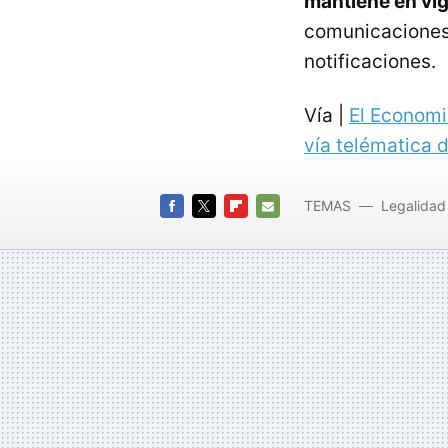
mantiene en vig
comunicaciones
notificaciones.
Vía |
El Economi
vía telématica 
TEMAS
Legalidad
notific
FACEBOOK
TWITTER
FLIPBOARD
E-
MAIL