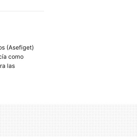
os (Asefiget)
ecía como
ra las