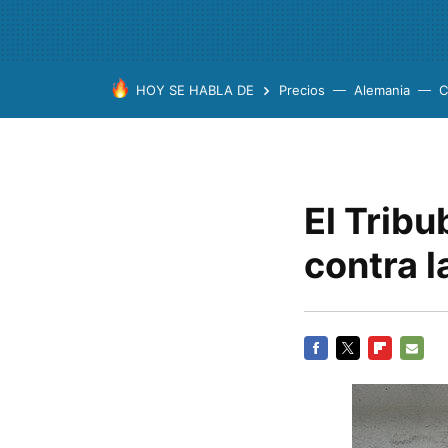
HOY SE HABLA DE
Precios
Alemania
C
El Trib
contra l
FACEBOOK
TWITTER
FLIPBOARD
E-
MAIL