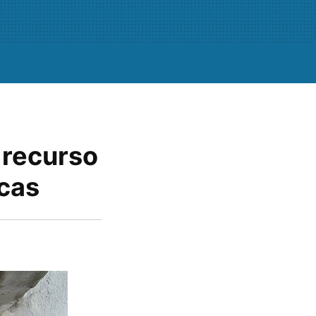
 recurso
icas