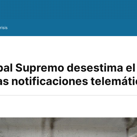
risis
ubal Supremo desestima el
as notificaciones telemát