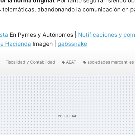
or la norma original
. Por tanto seguirán siendo ob
 telemáticas, abandonando la comunicación en pa
sta
En Pymes y Autónomos |
Notificaciones y co
de Hacienda
Imagen |
gabssnake
Fiscalidad y Contabilidad
AEAT
sociedades mercantiles
aciones telemáticas