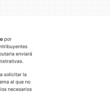
so
por
ntribuyentes
butaria enviará
istrativas.
 solicitar la
tema al que no
ios necesarios