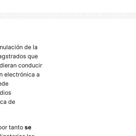
nulación de la
magstrados que
dieran conducir
n electrónica a
uede
dios
ica de
por tanto
se