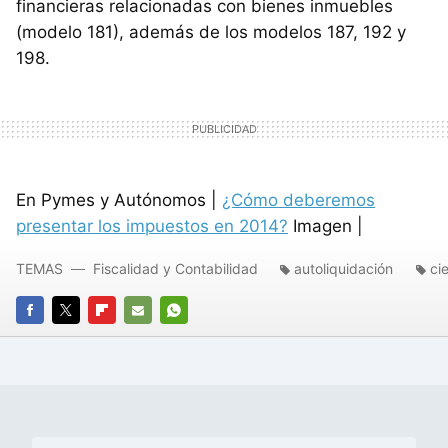
financieras relacionadas con bienes inmuebles
(modelo 181), además de los modelos 187, 192 y
198.
En Pymes y Autónomos |
¿Cómo deberemos
presentar los impuestos en 2014?
Imagen |
TEMAS
Fiscalidad y Contabilidad
autoliquidación
ci
FACEBOOK
TWITTER
FLIPBOARD
E-
WHATSAPP
MAIL