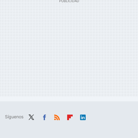
Síguenos
Twit
Fac
RSS
Flip
Link
ter
ebo
boa
edIn