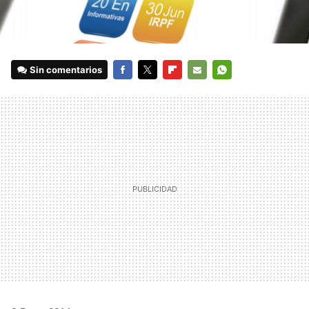
Sin comentarios
FACEBOOK
TWITTER
FLIPBOARD
E-
WHATSAPP
MAIL