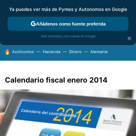
Ya puedes ver más de Pymes y Autonomos en Google
FISCALIDAD Y CONTABILIDAD
KIT DIGITAL
RENTA
AG
Añádenos como fuente preferida
Solo necesitas una cuenta de Google
×
HOY SE HABLA DE
Autónomos
Hacienda
Dinero
Alemania
Calendario fiscal enero 2014