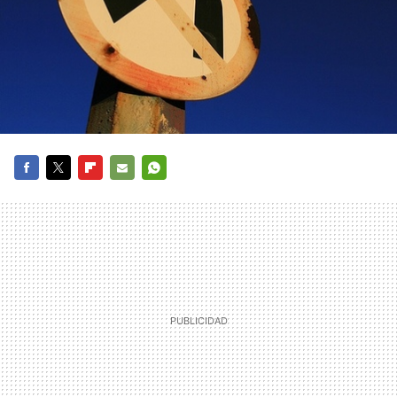
FACEBOOK
TWITTER
FLIPBOARD
E-
WHATSAPP
MAIL