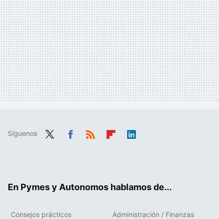
Síguenos
Twit
Fac
RSS
Flip
Link
ter
ebo
boa
edIn
ok
rd
En Pymes y Autonomos hablamos de...
Consejos prácticos
Administración / Finanzas