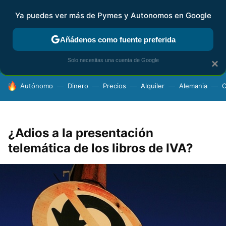
Ya puedes ver más de Pymes y Autonomos en Google
FISCALIDAD Y CONTABILIDAD
KIT DIGITAL
RENTA
AG
Añádenos como fuente preferida
Solo necesitas una cuenta de Google
×
HOY SE HABLA DE
Autónomo
Dinero
Precios
Alquiler
Alemania
C
¿Adios a la presentación
telemática de los libros de IVA?