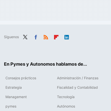
Síguenos
Twit
Fac
RSS
Flip
Link
ter
ebo
boa
edIn
ok
rd
En Pymes y Autonomos hablamos de...
Consejos prácticos
Administración / Finanzas
Estrategia
Fiscalidad y Contabilidad
Management
Tecnología
pymes
Autónomos